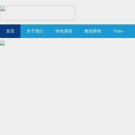
首页
关于我们
特色课程
教练师资
Video